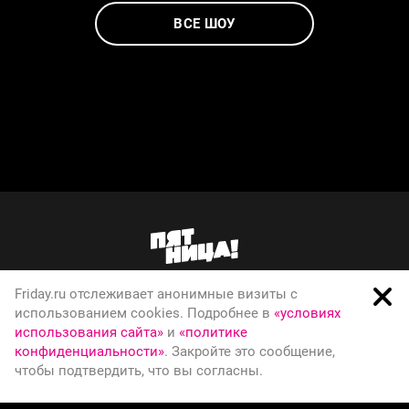
ВСЕ ШОУ
Friday.ru отслеживает анонимные визиты с
О телеканале
использованием cookies. Подробнее в
«условиях
использования сайта»
и
«политике
Вакансии
конфиденциальности»
. Закройте это сообщение,
Правовая информация
чтобы подтвердить, что вы согласны.
Политика конфиденциальности